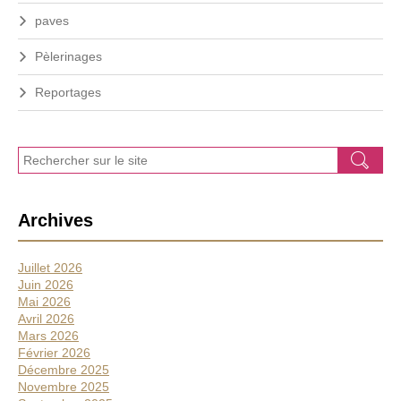
paves
Pèlerinages
Reportages
J
Ok
e
r
e
Archives
c
h
e
Juillet 2026
r
Juin 2026
c
Mai 2026
h
Avril 2026
e
Mars 2026
Février 2026
Décembre 2025
Novembre 2025