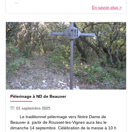
...
0
En savoir plus >
2
6
P
Pèlerinage à ND de Beauver
è
l
01 septembre 2025
e
r
Le traditionnel pèlerinage vers Notre Dame de
i
Beauver à partir de Rousset-les-Vignes aura lieu le
n
dimanche 14 septembre. Célébration de la messe à 10 h
a