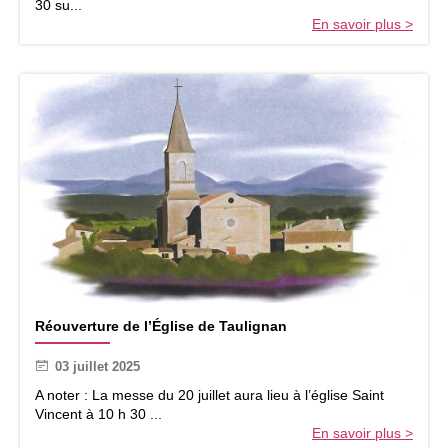
30 su...
g
En savoir plus >
e
à
N
D
d
e
B
e
a
u
v
e
r
R
Réouverture de l’Église de Taulignan
é
o
03 juillet 2025
u
v
A noter : La messe du 20 juillet aura lieu à l’église Saint
e
Vincent à 10 h 30 ...
r
En savoir plus >
t