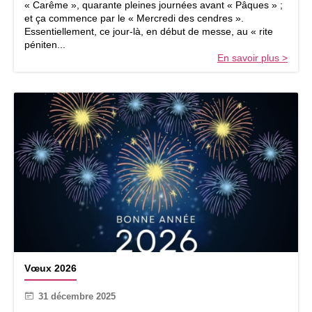
« Carême », quarante pleines journées avant « Pâques » ;
e
et ça commence par le « Mercredi des cendres ».
:
Essentiellement, ce jour-là, en début de messe, au « rite
l
péniten...
e
En savoir plus >
c
h
e
m
i
n
v
e
r
s
P
â
q
u
e
V
s
Vœux 2026
œ
u
31 décembre 2025
x
2