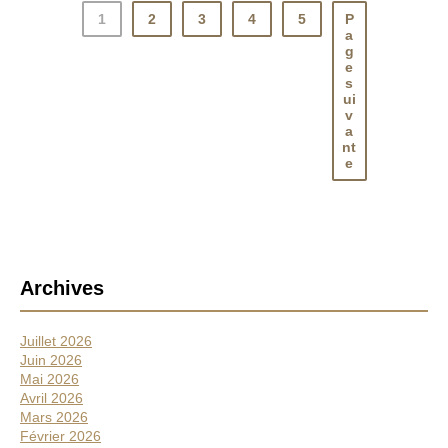
s
1
2
3
4
5
P
e
a
d
g
e
e
s
T
ui
a
v
u
a
l
nt
e
i
g
n
a
n
B
Archives
a
r
Juillet 2026
r
Juin 2026
e
Mai 2026
Avril 2026
l
Mars 2026
a
Février 2026