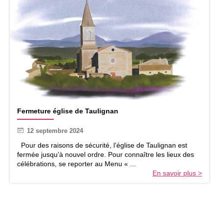
2
0
2
5
F
Fermeture église de Taulignan
e
r
12 septembre 2024
m
e
Pour des raisons de sécurité, l’église de Taulignan est
t
fermée jusqu’à nouvel ordre. Pour connaître les lieux des
u
célébrations, se reporter au Menu « ...
r
En savoir plus >
e
é
g
l
i