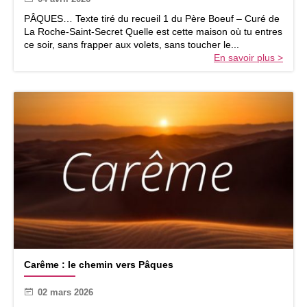
u
e
PÂQUES… Texte tiré du recueil 1 du Père Boeuf – Curé de
s
La Roche-Saint-Secret Quelle est cette maison où tu entres
ce soir, sans frapper aux volets, sans toucher le...
En savoir plus >
C
Carême : le chemin vers Pâques
a
r
02 mars 2026
ê
m