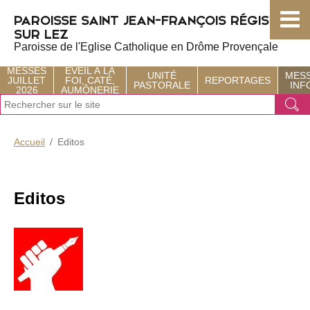
Choisissez votre menu :)
PAROISSE SAINT JEAN-FRANÇOIS RÉGIS
SUR LEZ
Paroisse de l'Eglise Catholique en Drôme Provençale
MESSES
ÉVEIL À LA
UNITÉ
MES
JUILLET
FOI, CATÉ,
REPORTAGES
PASTORALE
INF
2026
AUMÔNERIE
J
Ok
e
r
e
Accueil
Editos
c
h
e
r
Editos
c
h
e