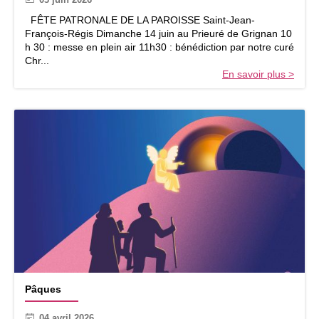
e
d
FÊTE PATRONALE DE LA PAROISSE Saint-Jean-
e
François-Régis Dimanche 14 juin au Prieuré de Grignan 10
l
h 30 : messe en plein air 11h30 : bénédiction par notre curé
a
Chr...
P
En savoir plus >
a
r
o
i
s
s
e
–
1
4
j
u
i
n
2
P
0
Pâques
â
2
q
6
04 avril 2026