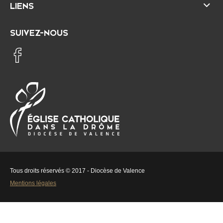
LIENS
SUIVEZ-NOUS
É
D
g
i
l
o
i
c
s
è
e
s
Tous droits réservés © 2017 - Diocèse de Valence
c
e
Mentions légales
a
d
t
e
h
V