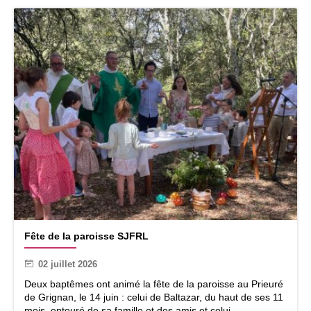
F
Fête de la paroisse SJFRL
ê
t
02 juillet 2026
e
d
Deux baptêmes ont animé la fête de la paroisse au Prieuré
e
de Grignan, le 14 juin : celui de Baltazar, du haut de ses 11
l
mois, entouré de sa famille et des amis et celui ...