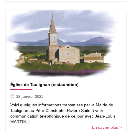
u
r
e
d
e
l
’
É
g
l
i
s
e
d
É
e
Église de Taulignan (restauration)
g
T
l
a
22 janvier 2025
i
u
s
Voici quelques informations transmises par la Mairie de
l
e
Taulignan au Père Christophe Rivière Suite à votre
i
d
communication téléphonique de ce jour avec Jean-Louis
g
e
MARTIN, j...
n
T
En savoir plus >
a
a